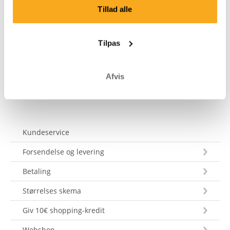
medlemskabstype, og stil dit spørgsmål. Du kan også
Tillad alle
kontakte os på hello-uk@onthatass.com. Vi bestræber
os på at besvare dit spørgsmål inden for 3 hverdage.
Tilpas
Tel: +31 73 303 41 75 (man–fre, 09:00–12:00).
Send en besked
Afvis
Kundeservice
Forsendelse og levering
Betaling
Størrelses skema
Giv 10€ shopping-kredit
Webshop