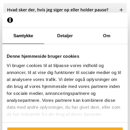
Hvad sker der, hvis jeg siger op eller holder pause?
Hvad sker der, når jeg holder pause?
Samtykke
Detaljer
Om
Betaler jeg fragt?
Denne hjemmeside bruger cookies
Kan jeg returnere min bestilling?
Vi bruger cookies til at tilpasse vores indhold og
annoncer, til at vise dig funktioner til sociale medier og til
at analysere vores trafik. Vi deler også oplysninger om
din brug af vores hjemmeside med vores partnere inden
for sociale medier, annonceringspartnere og
analysepartnere. Vores partnere kan kombinere disse
Kontakt os
data med andre oplysninger, du har givet dem, eller som
de har indsamlet fra din brug af deres tjenester.
Vi er klar til at hjælpe dig 24/7! Brug vores chatbot for at
få et hurtigt svar. Klik på 'Kontakt os', vælg din