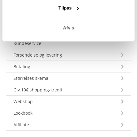
Send en besked
Tilpas
Afvis
Kundeservice
Forsendelse og levering
Betaling
Størrelses skema
Giv 10€ shopping-kredit
Webshop
Lookbook
Affiliate