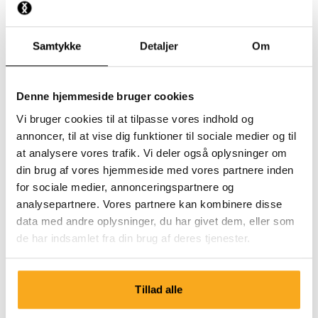
Hvilken slags materiale er Socks lavet af?
Samtykke
Detaljer
Om
Hvad er den bedste måde at vaske mine Socks på?
Denne hjemmeside bruger cookies
Vi bruger cookies til at tilpasse vores indhold og
annoncer, til at vise dig funktioner til sociale medier og til
at analysere vores trafik. Vi deler også oplysninger om
din brug af vores hjemmeside med vores partnere inden
Kontakt os
for sociale medier, annonceringspartnere og
analysepartnere. Vores partnere kan kombinere disse
Vi er klar til at hjælpe dig 24/7! Brug vores chatbot for at
data med andre oplysninger, du har givet dem, eller som
få et hurtigt svar. Klik på 'Kontakt os', vælg din
de har indsamlet fra din brug af deres tjenester.
medlemskabstype, og stil dit spørgsmål. Du kan også
kontakte os på hello-uk@onthatass.com. Vi bestræber
os på at besvare dit spørgsmål inden for 3 hverdage.
Tillad alle
Tel: +31 73 303 41 75 (man–fre, 09:00–12:00).