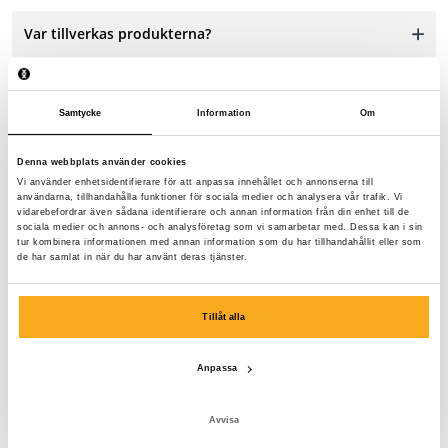
Var tillverkas produkterna?
Samtycke
Information
Om
Denna webbplats använder cookies
Vi använder enhetsidentifierare för att anpassa innehållet och annonserna till
Kontakta oss
användarna, tillhandahålla funktioner för sociala medier och analysera vår trafik. Vi
vidarebefordrar även sådana identifierare och annan information från din enhet till de
sociala medier och annons- och analysföretag som vi samarbetar med. Dessa kan i sin
Vi finns här för att hjälpa dig, dygnet runt! Använd vår
tur kombinera informationen med annan information som du har tillhandahållit eller som
de har samlat in när du har använt deras tjänster.
chattbot för att få ett snabbt svar. Klicka på "Kontakta
oss", välj din medlemskapstyp och ställ din fråga. Du
kan också nå oss på hello-uk@onthatass.com. Vi strävar
Tillåt alla
efter att svara på din fråga inom 3 arbetsdagar. Tel: +31
73 303 41 75 (mån–fre, 09:00–12:00).
Anpassa
Skicka ett meddelande
Avvisa