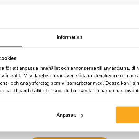
Information
cookies
e för att anpassa innehållet och annonserna till användarna, tillh
Kontakta oss
vår trafik. Vi vidarebefordrar även sådana identifierare och anna
nnons- och analysföretag som vi samarbetar med. Dessa kan i sin
Vi finns här för att hjälpa dig, dygnet runt! Använd vår
har tillhandahållit eller som de har samlat in när du har använt 
chattbot för att få ett snabbt svar. Klicka på "Kontakta
oss", välj din medlemskapstyp och ställ din fråga. Du kan
också nå oss på hello-uk@onthatass.com. Vi strävar
Anpassa
efter att svara på din fråga inom 3 arbetsdagar. Tel: +31
73 303 41 75 (mån–fre, 09:00–12:00).