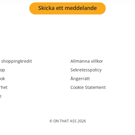
Skicka ett meddelande
 shoppingkredit
Allmänna villkor
op
Sekretesspolicy
ook
Ångerrätt
rhet
Cookie Statement
e
© ON THAT ASS 2026