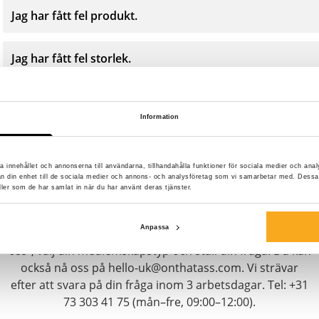
Jag har fått fel produkt.
Jag har fått fel storlek.
Information
a innehållet och annonserna till användarna, tillhandahålla funktioner för sociala medier och anal
Kontakta oss
rån din enhet till de sociala medier och annons- och analysföretag som vi samarbetar med. Dessa
ller som de har samlat in när du har använt deras tjänster.
Vi finns här för att hjälpa dig, dygnet runt! Använd vår
Anpassa
chattbot för att få ett snabbt svar. Klicka på "Kontakta
oss", välj din medlemskapstyp och ställ din fråga. Du kan
också nå oss på hello-uk@onthatass.com. Vi strävar
efter att svara på din fråga inom 3 arbetsdagar. Tel: +31
73 303 41 75 (mån–fre, 09:00–12:00).