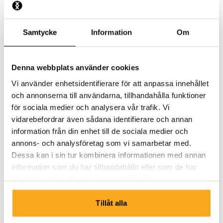
Vilket material är era Socks gjorda av?
Samtycke
Information
Om
Hur ska jag tvätta mina Socks?
Denna webbplats använder cookies
Vi använder enhetsidentifierare för att anpassa innehållet
och annonserna till användarna, tillhandahålla funktioner
för sociala medier och analysera vår trafik. Vi
vidarebefordrar även sådana identifierare och annan
Kontakta oss
information från din enhet till de sociala medier och
annons- och analysföretag som vi samarbetar med.
Vi finns här för att hjälpa dig, dygnet runt! Använd vår
Dessa kan i sin tur kombinera informationen med annan
chattbot för att få ett snabbt svar. Klicka på "Kontakta
information som du har tillhandahållit eller som de har
oss", välj din medlemskapstyp och ställ din fråga. Du
samlat in när du har använt deras tjänster.
kan också nå oss på hello-uk@onthatass.com. Vi strävar
efter att svara på din fråga inom 3 arbetsdagar. Tel: +31
Tillåt alla
73 303 41 75 (mån–fre, 09:00–12:00).