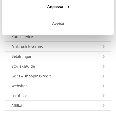
Skicka ett meddelande
Anpassa
Avvisa
Kundservice
Frakt och leverans
Betalningar
Storleksguide
Ge 10€ shoppingkredit
Webshop
Lookbook
Affiliate