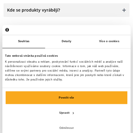
Kde se produkty vyrábějí?
Souhlas
Detaily
Více o cookies
Prosím kontaktuj nás
Tato webová stránka používá cookies
K personalizaci obsahu a reklam, poskytování funkcí sociálních médií a analýze naší
návštěvnosti využíváme soubory cookie. Informace o tom, jak náš web používáte,
Jsme tu pro tebe 24 hodin denně, 7 dní v týdnu! Použij
sdílíme se svými partnery pro sociální média, inzerci a analýzy. Partneři tyto údaje
mohou zkombinovat s dalšími informacemi, které jste jim poskytli nebo které získali v
náš chatbot a získej rychlou odpověď. Klikni na
důsledku toho, že používáte jejich služby.
„Kontaktuj nás“, vyber typ svého předplatné a polož svůj
dotaz. Můžeš nás také kontaktovat prostřednictvím e-
Povolit vše
mailu: hello-uk@onthatass.com. Naším cílem je
odpovědět na tvůj dotaz do 3 pracovních dnů. Tel: +31
73 303 41 75 (ma–pá, 09:00–12:00).
Upravit
Poslat zprávu
Odmítnout