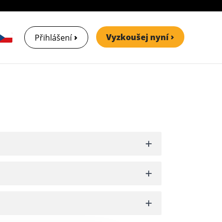
Vyzkoušej nyní
Přihlášení