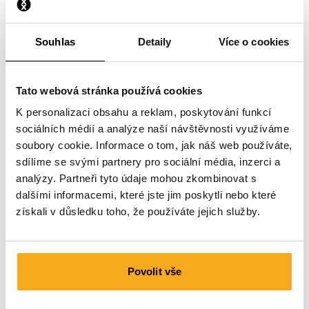
Obdržel(a) jsem špatnou velikost.
Souhlas
Detaily
Více o cookies
Tato webová stránka používá cookies
K personalizaci obsahu a reklam, poskytování funkcí
sociálních médií a analýze naší návštěvnosti využíváme
Prosím kontaktuj nás
soubory cookie. Informace o tom, jak náš web používáte,
sdílíme se svými partnery pro sociální média, inzerci a
Jsme tu pro tebe 24 hodin denně, 7 dní v týdnu! Použij
analýzy. Partneři tyto údaje mohou zkombinovat s
náš chatbot a získej rychlou odpověď. Klikni na
dalšími informacemi, které jste jim poskytli nebo které
„Kontaktuj nás“, vyber typ svého předplatné a polož svůj
získali v důsledku toho, že používáte jejich služby.
dotaz. Můžeš nás také kontaktovat prostřednictvím e-
mailu: hello-uk@onthatass.com. Naším cílem je
odpovědět na tvůj dotaz do 3 pracovních dnů. Tel: +31
73 303 41 75 (ma–pá, 09:00–12:00).
Povolit vše
Poslat zprávu