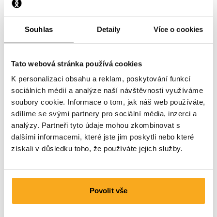
Jak mohu odstranit svá data?
Souhlas
Detaily
Více o cookies
Tato webová stránka používá cookies
K personalizaci obsahu a reklam, poskytování funkcí
sociálních médií a analýze naší návštěvnosti využíváme
Prosím kontaktuj nás
soubory cookie. Informace o tom, jak náš web používáte,
sdílíme se svými partnery pro sociální média, inzerci a
Jsme tu pro tebe 24 hodin denně, 7 dní v týdnu! Použij
analýzy. Partneři tyto údaje mohou zkombinovat s
náš chatbot a získej rychlou odpověď. Klikni na
dalšími informacemi, které jste jim poskytli nebo které
„Kontaktuj nás“, vyber typ svého předplatné a polož svůj
získali v důsledku toho, že používáte jejich služby.
dotaz. Můžeš nás také kontaktovat prostřednictvím e-
mailu: hello-uk@onthatass.com. Naším cílem je
odpovědět na tvůj dotaz do 3 pracovních dnů. Tel: +31
73 303 41 75 (ma–pá, 09:00–12:00).
Povolit vše
Poslat zprávu