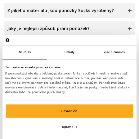
Z jakého materiálu jsou ponožky Socks vyrobeny?
Jaký je nejlepší způsob praní ponožek?
Souhlas
Detaily
Více o cookies
Tato webová stránka používá cookies
K personalizaci obsahu a reklam, poskytování funkcí sociálních médií a analýze naší
Prosím kontaktuj nás
návštěvnosti využíváme soubory cookie. Informace o tom, jak náš web používáte,
sdílíme se svými partnery pro sociální média, inzerci a analýzy. Partneři tyto údaje
mohou zkombinovat s dalšími informacemi, které jste jim poskytli nebo které získali v
Jsme tu pro tebe 24 hodin denně, 7 dní v týdnu! Použij
důsledku toho, že používáte jejich služby.
náš chatbot a získej rychlou odpověď. Klikni na
„Kontaktuj nás“, vyber typ svého předplatné a polož svůj
Povolit vše
dotaz. Můžeš nás také kontaktovat prostřednictvím e-
mailu: hello-uk@onthatass.com. Naším cílem je
Upravit
odpovědět na tvůj dotaz do 3 pracovních dnů. Tel: +31
73 303 41 75 (ma–pá, 09:00–12:00).